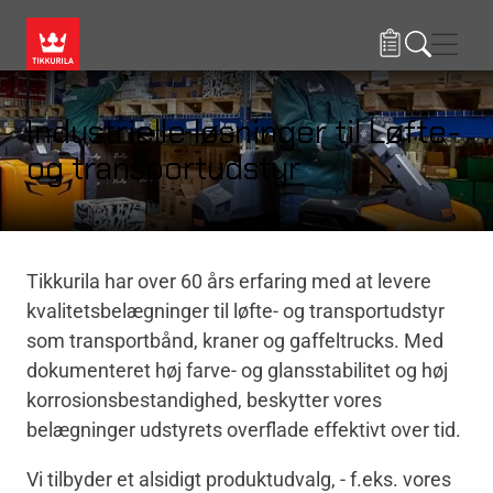
Gå til hovedindhold
Navig
Industrielle løsninger til Løfte-
og transportudstyr
Tikkurila har over 60 års erfaring med at levere
kvalitetsbelægninger til løfte- og transportudstyr
som transportbånd, kraner og gaffeltrucks. Med
dokumenteret høj farve- og glansstabilitet og høj
korrosionsbestandighed, beskytter vores
belægninger udstyrets overflade effektivt over tid.
Vi tilbyder et alsidigt produktudvalg, - f.eks. vores