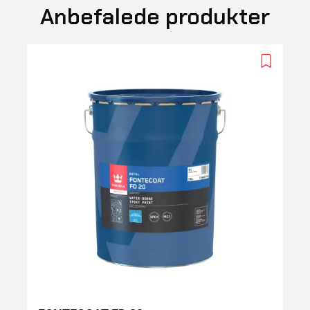
Anbefalede produkter
Add
to
wishlist