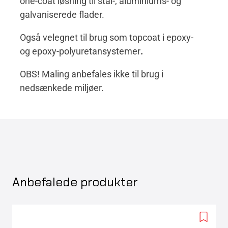
one-coat løsning til stål-, aluminiums- og
galvaniserede flader.
Også velegnet til brug som topcoat i epoxy-
og epoxy-polyuretansystemer
.
OBS! Maling anbefales ikke til brug i
nedsænkede miljøer.
Anbefalede produkter
Add