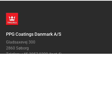
PPG Coatings Danmark A/S
Gladsaxevej 300
2860 Søborg
Telefon: +45 3957 9300 (tast 4)
Generelle links
Kontakt os
Vilkår for for brug
Fortrolighedspolitik
Tikkurila
Om Tikkurila