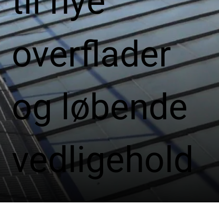
til nye
overflader
og løbende
vedligehold