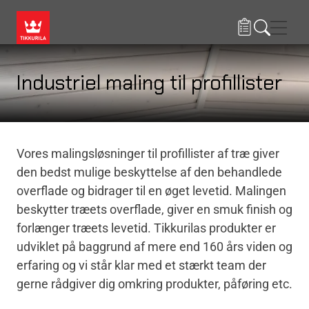
Gå til hovedindhold
Navig
Industriel maling til profillister
Vores malingsløsninger til profillister af træ giver
den bedst mulige beskyttelse af den behandlede
overflade og bidrager til en øget levetid. Malingen
beskytter træets overflade, giver en smuk finish og
forlænger træets levetid. Tikkurilas produkter er
udviklet på baggrund af mere end 160 års viden og
erfaring og vi står klar med et stærkt team der
gerne rådgiver dig omkring produkter, påføring etc.