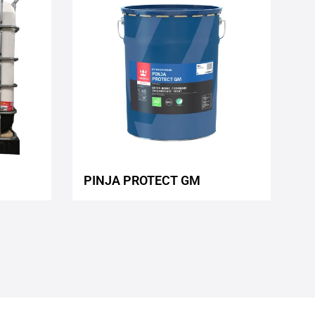
to
to
wishlist
wishlist
PINJA PROTECT GM