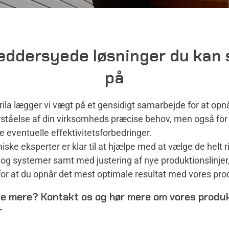
ddersyede løsninger du kan 
på
ila lægger vi vægt på et gensidigt samarbejde for at opn
rståelse af din virksomheds præcise behov, men også for
re eventuelle effektivitetsforbedringer.
iske eksperter er klar til at hjælpe med at vælge de helt r
og systemer samt med justering af nye produktionslinjer, 
r at du opnår det mest optimale resultat med vores pro
ide mere? Kontakt os og hør mere om vores produ
r