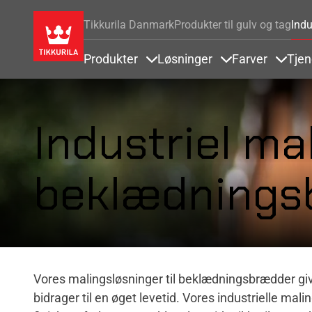
Tikkurila Danmark
Produkter til gulv og tag
Indu
Produkter
Løsninger
Farver
Tjen
Items under Produkter
Items under Løsn
Items 
Industriel mal
beklædnings
Vores malingsløsninger til beklædningsbrædder gi
bidrager til en øget levetid. Vores industrielle ma