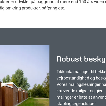
dukter er udviklet på baggrund af mere end 150 års viden 
dig omkring produkter, påføring etc.
Robust beskyt
Tikkurila malinger til be
vejrbestandighed og besky
Vores malingsløsninger har
krævende miljøer og giver 
malinger er lette at anven
stablingsegenskaber.