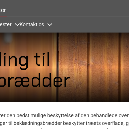
Gå til hovedindhold
stri
ester
Kontakt os
inger
under Farver
Items under Tjenester
Items under Kontakt os
ing til
brædder
ver den bedst mulige beskyttelse af den behandlede over
linger til beklædningsbrædder beskytter træets overflade, 