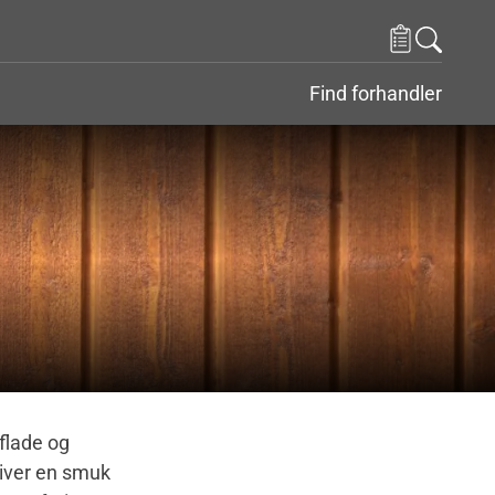
Find forhandler
flade og
giver en smuk