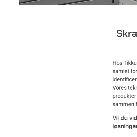
Skræ
Hos Tikkur
samlet fo
identifice
Vores tekn
produkter 
sammen fo
Vil du v
løsninge