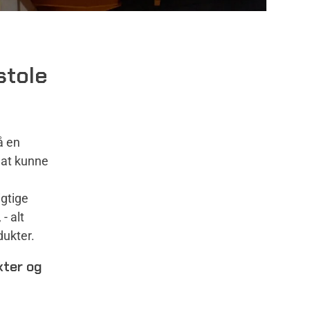
stole
å en
 at kunne
igtige
- alt
dukter.
kter og