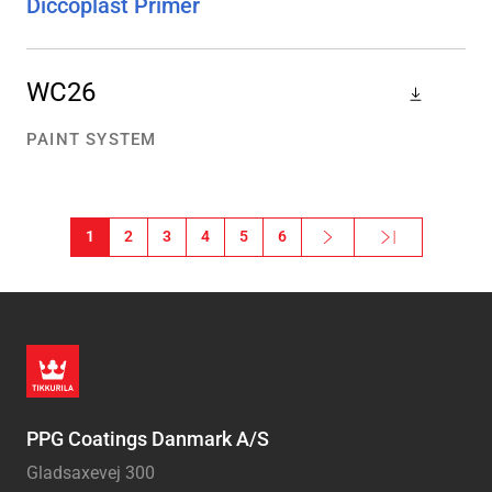
Diccoplast Primer
WC26
PAINT SYSTEM
Sideinddeling
1
2
3
4
5
6
Next ›
Sidste »
Næste side
Sidste side
PPG Coatings Danmark A/S
Gladsaxevej 300