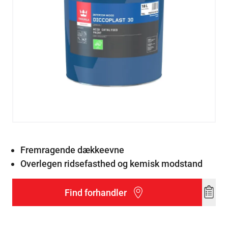
Fremragende dækkeevne
Overlegen ridsefasthed og kemisk modstand
Find forhandler
Add
to
wishl