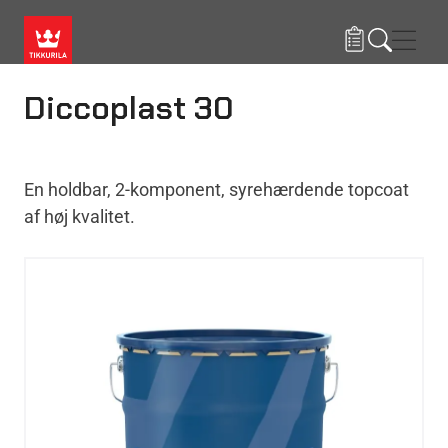
Gå til hovedindhold
Navig
Diccoplast 30
En holdbar, 2-komponent, syrehærdende topcoat
af høj kvalitet.