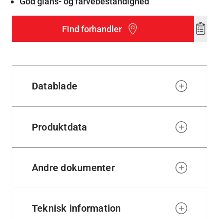
God glans- og farvebestandighed
Find forhandler
Add
to
wishl
Datablade
Produktdata
Andre dokumenter
Teknisk information