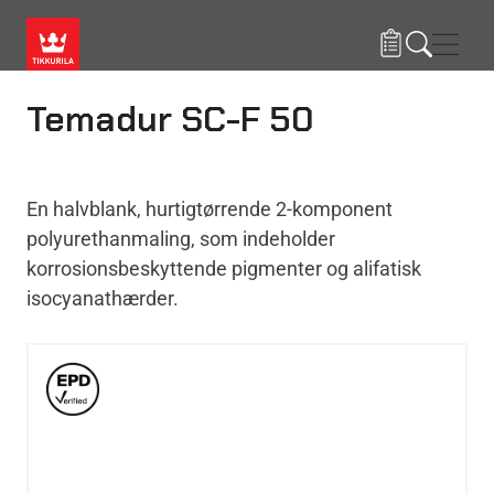
Gå til hovedindhold
Navig
Temadur SC-F 50
En halvblank, hurtigtørrende 2-komponent
polyurethanmaling, som indeholder
korrosionsbeskyttende pigmenter og alifatisk
isocyanathærder.