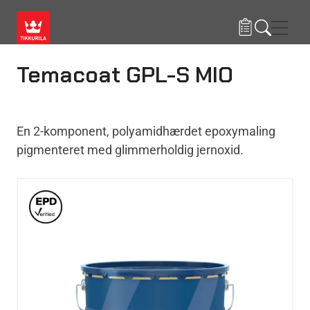
Gå til hovedindhold
Navig
Temacoat GPL-S MIO
En 2-komponent, polyamidhærdet epoxymaling
pigmenteret med glimmerholdig jernoxid.