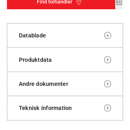
Find forhandler
Add
to
wishl
Datablade
Produktdata
Andre dokumenter
Teknisk information