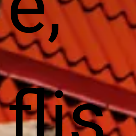
e,
flis