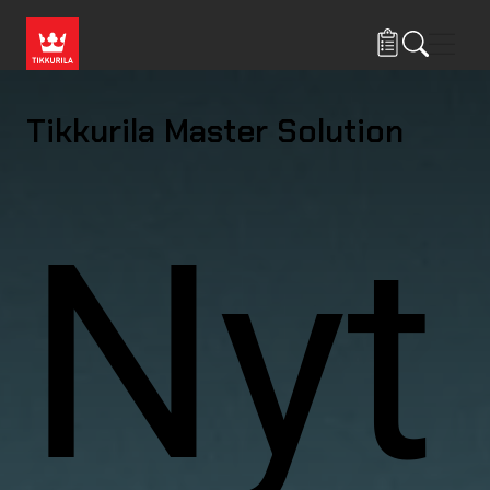
Gå til hovedindhold
Navig
Tikkurila Master Solution
Nyt