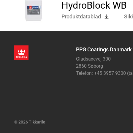
HydroBlock WB
Produktdatablad
Sik
PPG Coatings Danmark
Gladsaxevej 300
2860 Søborg
Telefon: +45 3957 9300 (ta
© 2026 Tikkurila