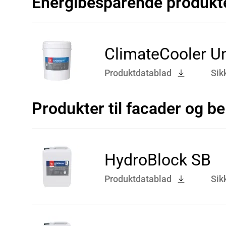
Energibesparende produkt
ClimateCooler U
Produktdatablad
Sik
Produkter til facader og b
HydroBlock SB
Produktdatablad
Sik