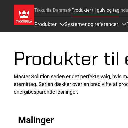
Tikkurila Danmark
Produkter til gulv og tag
Indu
Produkter
Systemer og referencer
Items under Produkter
It
Produkter til
Master Solution serien er det perfekte valg, hvis m
eternittag. Serien dækker over en bred vifte af prod
energibesparende løsninger.
Malinger