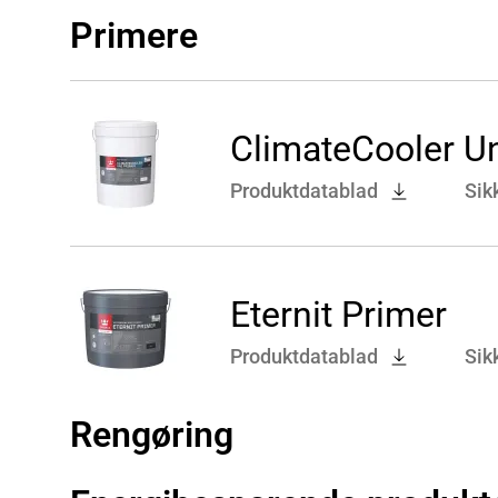
Primere
ClimateCooler Un
Produktdatablad
Sik
Eternit Primer
Produktdatablad
Sik
Rengøring