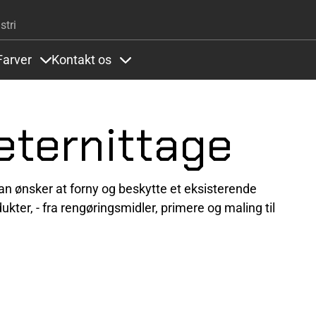
Gå til hovedindhold
stri
Farver
Kontakt os
ems under Systemer og referencer
Items under Farver
Items under Kontakt os
 eternittage
an ønsker at forny og beskytte et ​​eksisterende
ukter, - fra rengøringsmidler, primere og maling til