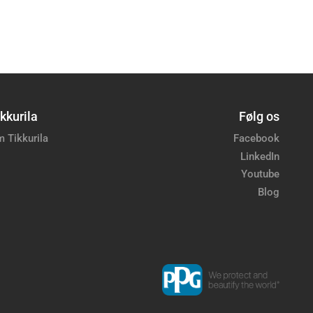
kkurila
Følg os
 Tikkurila
Facebook
LinkedIn
Youtube
Blog