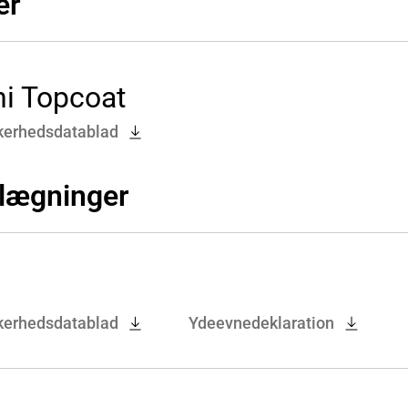
er
ni Topcoat
kerhedsdatablad
elægninger
kerhedsdatablad
Ydeevnedeklaration