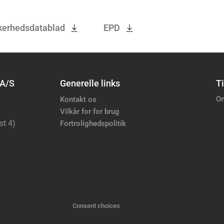
kerhedsdatablad
EPD
 A/S
Generelle links
Ti
Om
Kontakt os
Vilkår for for brug
st 4)
Fortrolighedspolitik
Consent choices