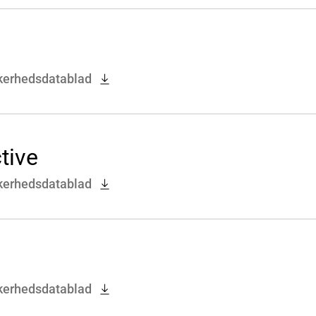
kerhedsdatablad
tive
kerhedsdatablad
kerhedsdatablad