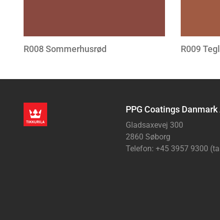
R008 Sommerhusrød
R009 Tegl
PPG Coatings Danmark
Gladsaxevej 300
2860 Søborg
Telefon: +45 3957 9300 (ta