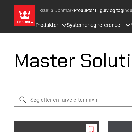
Tikkurila Danmark
Produkter til gulv og tag
Indu
Produkter
Systemer og referencer
Items under Produkter
It
Master Soluti