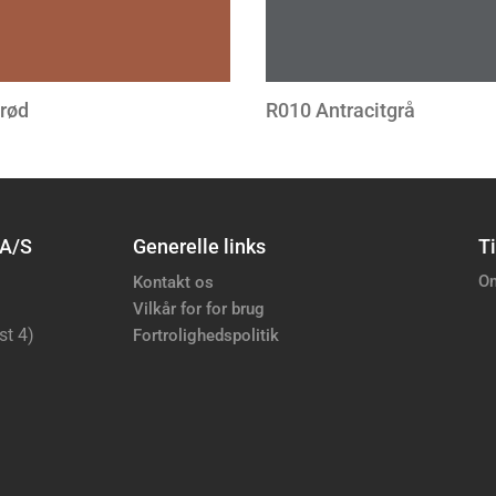
rød
R010 Antracitgrå
 A/S
Generelle links
Ti
Om
Kontakt os
Vilkår for for brug
st 4)
Fortrolighedspolitik