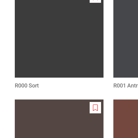
Add
to
wishlist
R000 Sort
R001 Antr
Add
to
wishlist