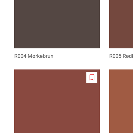
R004 Mørkebrun
R005 Rød
Add
to
wishlist