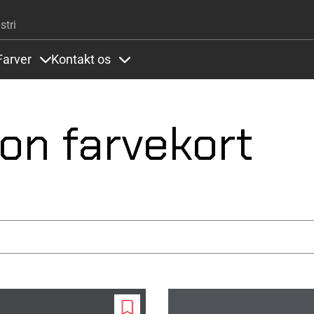
Gå til hovedindhold
stri
Farver
Kontakt os
ems under Systemer og referencer
Items under Farver
Items under Kontakt os
on farvekort