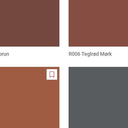
brun
R006 Teglrød Mørk
Add
to
wishlist