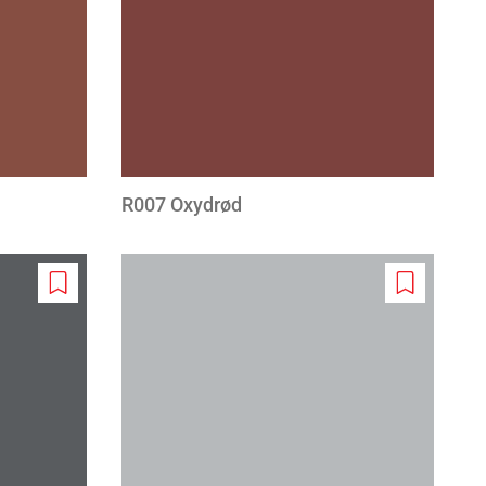
R007 Oxydrød
Add
Add
to
to
wishlist
wishlist