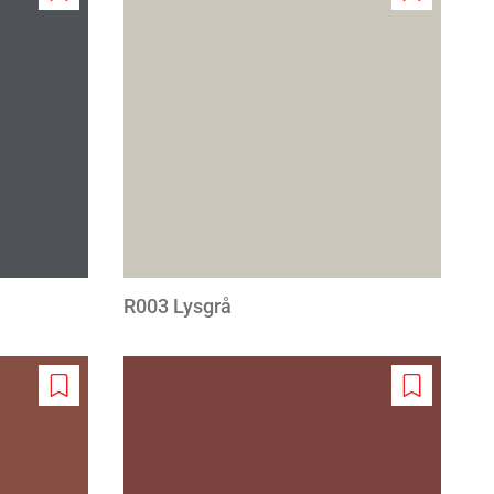
Add
Add
to
to
wishlist
wishlist
R003 Lysgrå
Add
Add
to
to
wishlist
wishlist