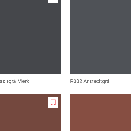
Add
to
wishlist
acitgrå Mørk
R002 Antracitgrå
Add
to
wishlist