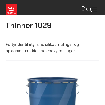
Gå til hovedindhold
Navig
Thinner 1029
Fortynder til etyl zinc silikat malinger og
opløsningsmiddel frie epoxy malinger.