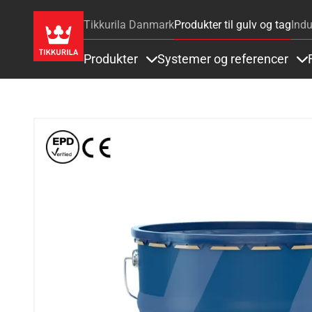
Tikkurila Danmark
Produkter til gulv og tag
Indu
Produkter
Systemer og referencer
Items under Produkter
It