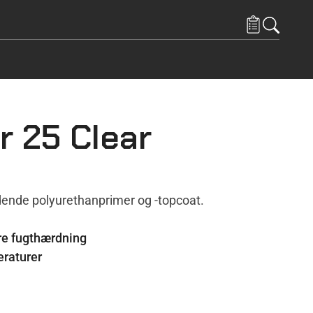
r 25 Clear
ende polyurethanprimer og -topcoat.
ære fugthærdning
eraturer