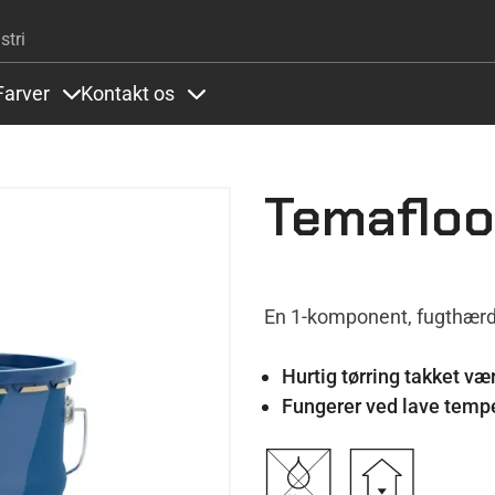
Gå til hovedindhold
stri
Farver
Kontakt os
ems under Systemer og referencer
Items under Farver
Items under Kontakt os
Temafloo
En 1-komponent, fugthærd
Hurtig tørring takket v
Fungerer ved lave temp