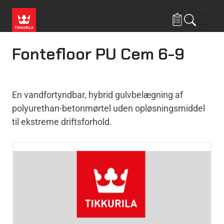
Gå til hovedindhold
Navig
Fontefloor PU Cem 6-9
En vandfortyndbar, hybrid gulvbelægning af
polyurethan-betonmørtel uden opløsningsmiddel
til ekstreme driftsforhold.