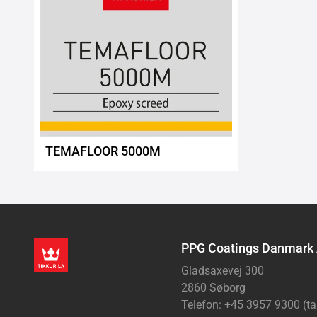
TEMAFLOOR 5000M
PPG Coatings Danmark
Gladsaxevej 300
2860 Søborg
Telefon: +45 3957 9300 (ta