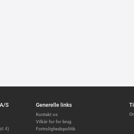
 A/S
Generelle links
Ti
Om
Kontakt os
Vilkår for for brug
st 4)
Fortrolighedspolitik