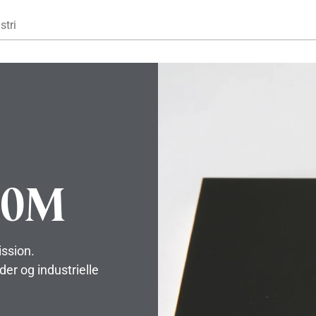
Gå til hovedindhold
stri
00M
ssion.
der og industrielle