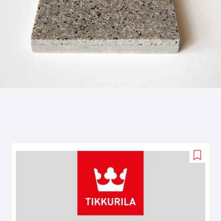
Add
to
wishlis